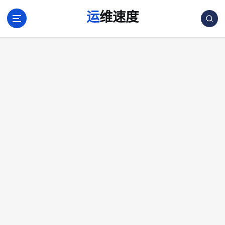
跳
运维速度
转
到
内
容