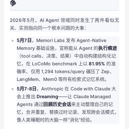
争
2026年5月，AI Agent 领域同时发生了两件看似无
关、实则指向同一个根本问题的大事：
5月7日
，Memori Labs 发布 Agent-Native
Memory 基础设施，宣称能从 Agent 的
执行痕迹
（tool calls、决策、结果）中自动构建结构化记
忆，在 LoCoMo benchmark 上以
81.95%
的准
确率、仅用 1,294 tokens/query 碾压了 Zep、
LangMem、Mem0 等所有检索式记忆系统。
5月7-8日
，Anthropic 在 Code with Claude 大
会上推出
Dreaming
——让 Claude Managed
Agents 通过
回顾历史会话
来主动整理自己的记
忆，合并重复、替换过时记录、发现跨会话模式，
像人类睡眠时的大脑一样”消化”经验。