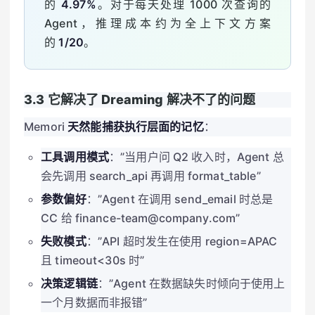
的
4.97%
。对于每天处理 1000 次查询的
Agent，推理成本约为全上下文方案
的
1/20
。
3.3 它解决了 Dreaming 解决不了的问题
Memori
天然能捕获执行层面的记忆
：
工具调用模式
：”当用户问 Q2 收入时，Agent 总
会先调用 search_api 再调用 format_table”
参数偏好
：”Agent 在调用 send_email 时总是
CC 给 finance-team@company.com”
失败模式
：”API 超时发生在使用 region=APAC
且 timeout<30s 时”
决策逻辑链
：”Agent 在数据缺失时倾向于使用上
一个月数据而非报错”