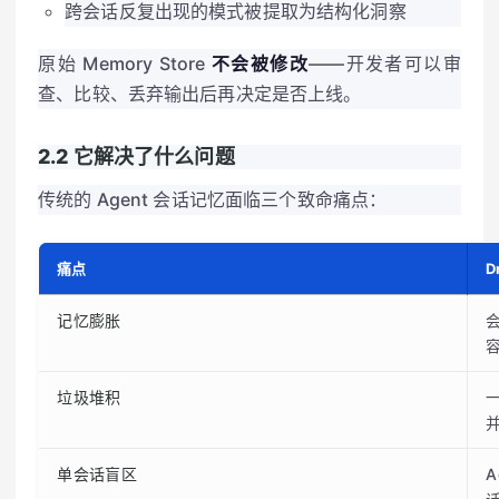
跨会话反复出现的模式被提取为结构化洞察
原始 Memory Store
不会被修改
——开发者可以审
查、比较、丢弃输出后再决定是否上线。
2.2 它解决了什么问题
传统的 Agent 会话记忆面临三个致命痛点：
痛点
D
记忆膨胀
容
垃圾堆积
单会话盲区
A