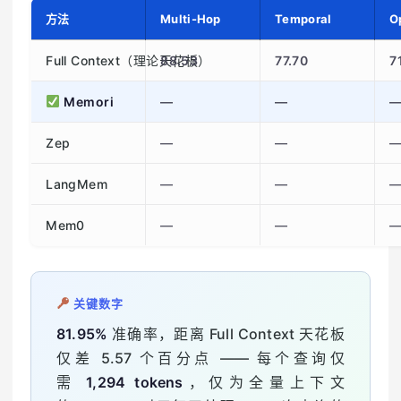
方法
Multi-Hop
Temporal
O
Full Context（理论天花板）
88.53
77.70
7
Memori
—
—
Zep
—
—
LangMem
—
—
Mem0
—
—
关键数字
81.95%
准确率，距离 Full Context 天花板
仅差 5.57 个百分点 —— 每个查询仅
需
1,294 tokens
，仅为全量上下文