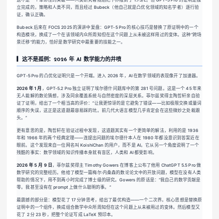
立完成的，策略和人类不同，而且经过 Bubeck（他自己就是凸优化领域的知名学者）逐行验
证，确认正确。
Bubeck 后来在 FOCS 2025 的演讲中复盘：GPT-5 Pro 的核心技巧是替换了原证明中的一个
构造模块，换成了一个在该领域内众所周知但在这个问题上从未被这样用过的变体。这种”跨场
景迁移”的能力，恰好是数学研究中最重要的技能之一。
▎这不是孤例：2026 年 AI 数学能力的井喷
GPT-5 Pro 的凸优化证明只是一个开端。进入 2026 年，AI 在数学领域的表现像开了加速器。
2026 年 1 月
，GPT-5.2 Pro 独立证明了埃尔德什问题库中的第 281 号问题。这是一个 45 年来
无人能解的数论猜想，涉及同余覆盖系统与自然密度的深层关系。菲尔兹奖得主陶哲轩亲自验
证了证明，给出了一个相当高的评价：”让我更惊讶的是它避免了错误——比如极限交换或量词
顺序的失误，这正是这道题最容易踩的坑。前几代大语言模型几乎肯定会在这些微妙之处栽跟
头。”
更有意思的是，陶哲轩在验证过程中发现，这道题其实有一个更简单的解法，利用的是 1936
年和 1966 年的两个经典定理——连提出问题的埃尔德什本人在 1980 年都没意识到答案近在
眼前。这个发现来自一位网名叫 KoishiChan 的用户，而不是 AI。它从另一个角度说明了一个
残酷的事实：数学领域的知识传播本身就有盲区，人类和 AI 都受影响。
2026 年 5 月 9 日
，菲尔兹奖得主 Timothy Gowers 在博客上公布了他用 ChatGPT 5.5 Pro 做
数学研究的完整经历。他给了模型一篇梅尔·内桑森的数论论文中的开放问题，模型在没有人类
帮助的情况下，用不到两小时完成了博士级的研究。Gowers 的原话是：”我自己的数学贡献是
零。我甚至没有在 prompt 上做什么聪明的事。”
最震撼的部分是：模型花了 17 分钟思考，给出了最优构造——一个二次界。核心思想是替换原
证明中的一个组件，换成组合数学中众所周知但在这个问题上从未被用过的变体。然后模型又
花了 2 分 23 秒，把整个论证写成 LaTeX 预印本。