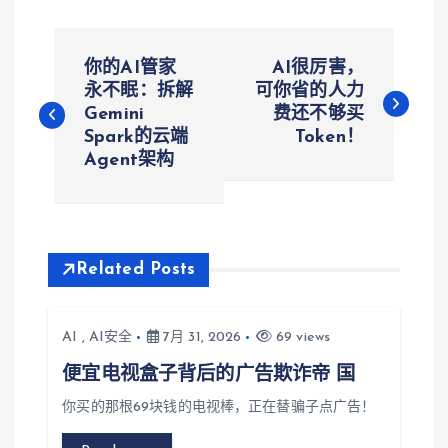
文
你的AI管家
AI很厉害，
章
永不眠：拆解
可你省的人力
Gemini
费还不够买
Spark的云端
Token！
导
Agent架构
航
Related Posts
AI
,
AI安全
7月 31, 2026
69 views
便宜电视盒子背后的广告欺诈帝 国
你买的那根69块钱的电视棒，正在替骗子点广告！