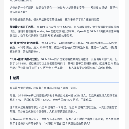
线几乎是指数级的。
这带来的一个问题是：如果数学研究——被誉为”人类推理的皇冠”——都能被 AI 渗透，那还有
什么领域不能？
并不是要贩卖焦虑。但从产品研究者的视角看，这件事揭示了几个重要的趋势：
推理能力的可扩展性。
从 GPT-5 Pro 到 GPT-5.5 Pro，每次模型升级，数学推理能力都有质的
飞跃。这暗示着现有的 scaling law 在推理领域仍然有效。OpenAI 在 GPT-5.5 的技术报告中明
确指出，数学和代码是其”深度思考”模式的最大受益者。
从”做题”到”研究”的跨越。
2024 年之前，AI 能做的数学还停留在”做习题”的水平——IMO 竞
赛题、本科考试题。进入 2025 年底，模型开始攻破真实的开放问题。这是一个质变。习题有
标准解法，开放问题没有。
“工具+推理”的协同效应。
GPT-5 Pro 的凸优化证明依赖的是纯推理，没有调用外部工具。但
到了 GPT-5.5，模型已经可以主动调用代码执行、符号计算等工具辅助推理。这意味着 AI 的数
学能力不仅是”脑子变好了”，还学会了”用工具”——和人类数学家做研究的方式越来越像。
▎结尾
写这篇文章的时候，我反复在想 Bubeck 帖子里的一句话。
他说，GPT-5 Pro 产出的证明好到他本来想直接发一篇 arXiv 论文。但后来发现论文原作者已
经发了 v2，把阈值改写到了 1.75/L，比他手里的 1.5/L 更好，于是作罢。
这个故事里最有趣的部分不是 AI 证明了一个定理，而是 AI 证明了定理之后，人类仍然跑在它
前面。至少在凸优化这个案例里，人机竞赛的赢家还是人。
但 Gowers 的案例说明了一件更令人不安的事：当 AI 在两小时内产出博士级研究，而人类需要
数年才能做到同样的事情时，”人跑在 AI 前面”这个状态还能维持多久？