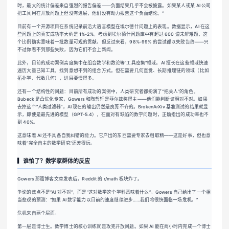
时，最大的统计偏差来自强烈的报告偏差——负面结果几乎不会被披露。如果某人或某 AI 公司
把工具用在开放问题上但没有进展，他们没有动力报告这个负面结论。”
目前有一个开源项目在系统记录前沿大语言模型在埃尔德什问题上的表现。数据显示，AI 在这
些问题上的真实成功率大约是 1%-2%。考虑到埃尔德什问题库中有超过 600 道未解难题，这
个比例确实意味着一批数量可观的贡献。但反过来看，98%-99% 的尝试都以失败告终——只
不过你看不到那些失败，因为它们不会上新闻。
此外，目前的成功案例高度集中在组合数学和数论等”工具密集”领域。AI 擅长在这些领域快速
遍历大量已知工具，找到意想不到的组合方式。但在需要几何直觉、长期推理链的领域（比如
拓扑学、代数几何），进展要慢得多。
还有一个结构性的问题：目前所有成功的案例中，人类研究者都扮演了”把关人”的角色。
Bubeck 是凸优化专家，Gowers 和陶哲轩是菲尔兹奖得主——他们能判断证明对不对。如果
去掉这个”人类过滤器”，AI 现在的输出仍然是良莠不齐的。BrokenArXiv 基准测试的结果就显
示，即使是最先进的模型（GPT-5.4），在面对有缺陷的数学问题时，正确指出的成功率也不
到 40%。
这意味着 AI 还不具备自我纠错的能力。它产出的东西需要专家去粗取精——这是好事，但也意
味着”完全自主的数学研究”还差得远。
▎谁怕了？数学家群体的反应
Gowers 那篇博客文章发表后，Reddit 的 r/math 板块炸了。
争论的焦点不是”AI 对不对”，而是”这对数学这个学科意味着什么”。Gowers 自己给出了一个相
当悲观的预测：”如果 AI 数学能力以目前的速度继续进步……我们将很快面临一场危机。”
危机来自两个层面。
第一层是博士生。数学博士的核心训练就是攻克开放问题。如果 AI 能在两小时内完成一个博士