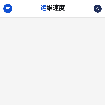
跳
运维速度
转
到
内
容