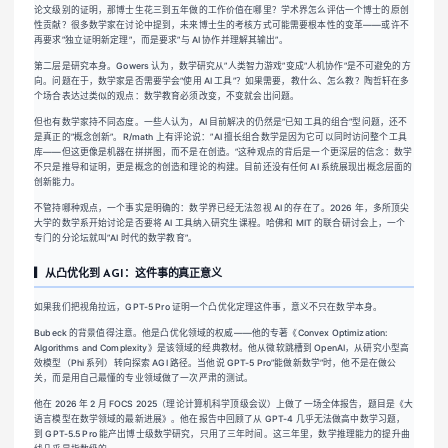
论文级别的证明，那博士生花三到五年做的工作价值在哪里？学术界怎么评估一个博士的原创
性贡献？很多数学家在讨论中提到，未来博士生的考核方式可能需要根本性的变革——或许不
再要求”独立证明新定理”，而是要求”与 AI 协作并理解其输出”。
第二层是研究本身。Gowers 认为，数学研究从”人类智力游戏”变成”人机协作”是不可避免的方
向。问题在于，数学家是否需要学会”使用 AI 工具”？如果需要，教什么、怎么教？陶哲轩在多
个场合表达过类似的观点：数学教育必须改变，不变就会出问题。
但也有数学家持不同态度。一些人认为，AI 目前解决的仍然是”已知工具的组合”型问题，还不
是真正的”概念创新”。R/math 上有评论说：”AI 擅长组合数学是因为它可以同时访问整个工具
库——但这更像是机器在拼拼图，而不是在创造。”这种观点的背后是一个更深层的信念：数学
不只是推导和证明，更是概念的创造和理论的构建。目前还没有任何 AI 系统展现出概念层面的
创新能力。
不管持哪种观点，一个事实是明确的：数学界已经无法忽视 AI 的存在了。2026 年，多所顶尖
大学的数学系开始讨论是否要将 AI 工具纳入研究生课程。哈佛和 MIT 的联合研讨会上，一个
专门的分论坛就叫”AI 时代的数学教育”。
▎从凸优化到 AGI：这件事的真正意义
如果我们把视角拉远，GPT-5 Pro 证明一个凸优化定理这件事，意义不只在数学本身。
Bubeck 的背景值得注意。他是凸优化领域的权威——他的专著《Convex Optimization:
Algorithms and Complexity》是该领域的经典教材。他从微软跳槽到 OpenAI，从研究小型高
效模型（Phi 系列）转向探索 AGI 路径。当他说 GPT-5 Pro”能做新数学”时，他不是在做公
关，而是用自己最懂的专业领域做了一次严肃的测试。
他在 2026 年 2 月 FOCS 2025（理论计算机科学顶级会议）上做了一场全体报告，题目是《大
语言模型在数学领域的最新进展》。他在报告中回顾了从 GPT-4 几乎无法做高中数学习题，
到 GPT-5.5 Pro 能产出博士级数学研究，只用了三年时间。这三年里，数学推理能力的提升曲