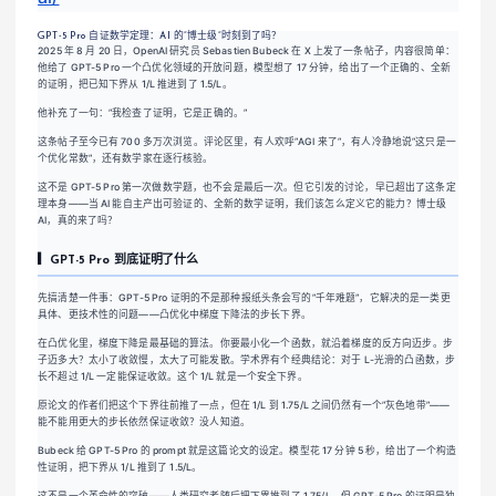
GPT-5 Pro 自证数学定理：AI 的”博士级”时刻到了吗？
2025 年 8 月 20 日，OpenAI 研究员 Sebastien Bubeck 在 X 上发了一条帖子，内容很简单：
他给了 GPT-5 Pro 一个凸优化领域的开放问题，模型想了 17 分钟，给出了一个正确的、全新
的证明，把已知下界从 1/L 推进到了 1.5/L。
他补充了一句：”我检查了证明，它是正确的。”
这条帖子至今已有 700 多万次浏览。评论区里，有人欢呼”AGI 来了”，有人冷静地说”这只是一
个优化常数”，还有数学家在逐行核验。
这不是 GPT-5 Pro 第一次做数学题，也不会是最后一次。但它引发的讨论，早已超出了这条定
理本身——当 AI 能自主产出可验证的、全新的数学证明，我们该怎么定义它的能力？博士级
AI，真的来了吗？
▎GPT-5 Pro 到底证明了什么
先搞清楚一件事：GPT-5 Pro 证明的不是那种报纸头条会写的”千年难题”，它解决的是一类更
具体、更技术性的问题——凸优化中梯度下降法的步长下界。
在凸优化里，梯度下降是最基础的算法。你要最小化一个函数，就沿着梯度的反方向迈步。步
子迈多大？太小了收敛慢，太大了可能发散。学术界有个经典结论：对于 L-光滑的凸函数，步
长不超过 1/L 一定能保证收敛。这个 1/L 就是一个安全下界。
原论文的作者们把这个下界往前推了一点，但在 1/L 到 1.75/L 之间仍然有一个”灰色地带”——
能不能用更大的步长依然保证收敛？没人知道。
Bubeck 给 GPT-5 Pro 的 prompt 就是这篇论文的设定。模型花 17 分钟 5 秒，给出了一个构造
性证明，把下界从 1/L 推到了 1.5/L。
这不是一个革命性的突破——人类研究者随后把下界推到了 1.75/L。但 GPT-5 Pro 的证明是独