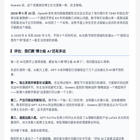
Gowers 说，这个结果放在博士论文里做一章，完全够格。
2026 年 5 月 20 日
，OpenAI 宣布其内部推理模型完全自主否证了埃尔德什在 1946 年提出的”
单位距离猜想”——一个困扰学界近 80 年的离散几何核心问题。数学家们长期以来一直假设最
优配置近似于正方形网格，AI 找到了一个反例，证明平面上存在无穷点族能以显式的多项式因
子超越这个阈值。
从 2025 年 8 月到 2026 年 5 月，不到十个月的时间，AI 在数学研究领域的进展从一个”值得注
意的个例”变成了一股无法忽视的浪潮。
▎评估：我们离”博士级 AI”还有多远
每一次 AI 在数学上取得进展，都会有人喊”博士级 AI 来了”。但问题没这么简单。
先说乐观的一面。从能力上看，GPT-5 系列模型已经展现出了几个过去被认为 AI 做不到的
事：
第一，独立发现并修复论证漏洞。
在证明过程中，模型不只是复现已知路径，它能够识别出原
论证中的薄弱环节，并主动寻找替代方案。Gowers 提到的”替换组件”策略就是一个典型例子
——就像人类数学家说”这里我们可以换一个工具”。
第二，产出可验证的新知识。
数学有一个独一无二的优势：证明要么对要么错，没有模糊地
带。陶哲轩验证 GPT-5.2 Pro 的证明后确认”没犯任何错误”，Gowers 逐行检查后认为”可以作
为博士论文的一章”。这东西不能造假。
第三，速度远超人类。
GPT-5.5 Pro 在两小时内从头完成了从理解问题到产出 LaTeX 论文的完
整闭环。对大多数人类博士生来说，单是理解问题本身就需要更长时间。
但冷静下来看，差距也很明显。
陶哲轩本人发出了一个关键提醒。他在埃尔德什问题讨论中写道：”评估 AI 工具真实成功率