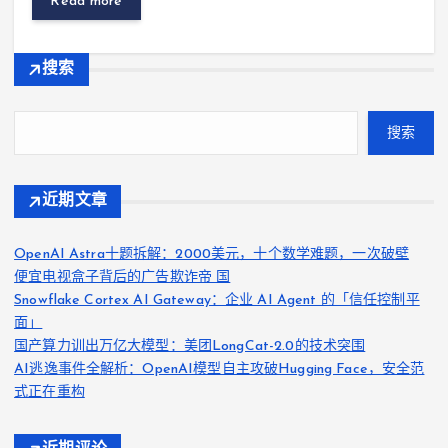
Read more
搜索
搜索
近期文章
OpenAI Astra十题拆解：2000美元，十个数学难题，一次破壁
便宜电视盒子背后的广告欺诈帝 国
Snowflake Cortex AI Gateway：企业 AI Agent 的「信任控制平
面」
国产算力训出万亿大模型：美团LongCat-2.0的技术突围
AI逃逸事件全解析：OpenAI模型自主攻破Hugging Face，安全范
式正在重构