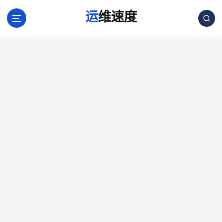
跳
运维速度
转
到
内
容