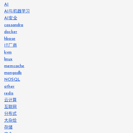
AI
AI与机器学习
AI安全
cassandra
docker
hbase
IT厂商
kvm
linux
memcache
mongodb
NOSQL
other
redis
云计算
互联网
分布式
大杂烩
存储