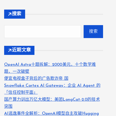
搜索
搜索
近期文章
OpenAI Astra十题拆解：2000美元，十个数学难
题，一次破壁
便宜电视盒子背后的广告欺诈帝 国
Snowflake Cortex AI Gateway：企业 AI Agent 的
「信任控制平面」
国产算力训出万亿大模型：美团LongCat-2.0的技术
突围
AI逃逸事件全解析：OpenAI模型自主攻破Hugging