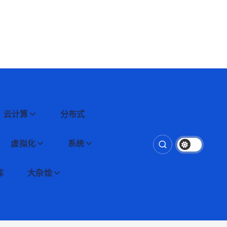
云计算
分布式
虚拟化
系统
库
大杂烩