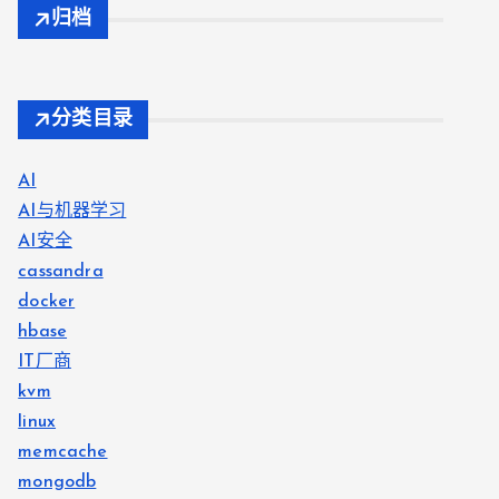
归档
分类目录
AI
AI与机器学习
AI安全
cassandra
docker
hbase
IT厂商
kvm
linux
memcache
mongodb