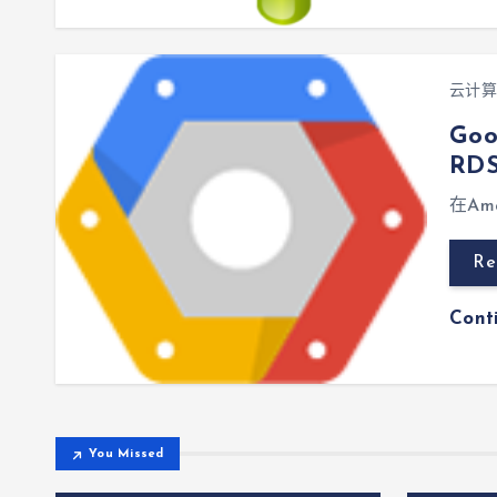
云计算
Go
RD
在Am
Re
Cont
You Missed