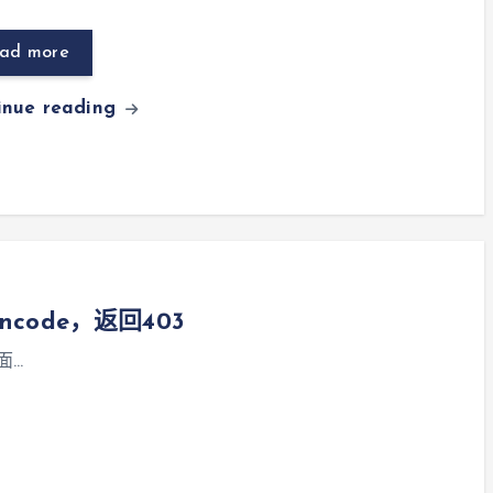
ad more
inue reading
encode，返回403
面…