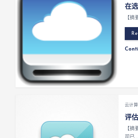
在
【摘要
Re
Cont
云计算
评估
【摘
司已…