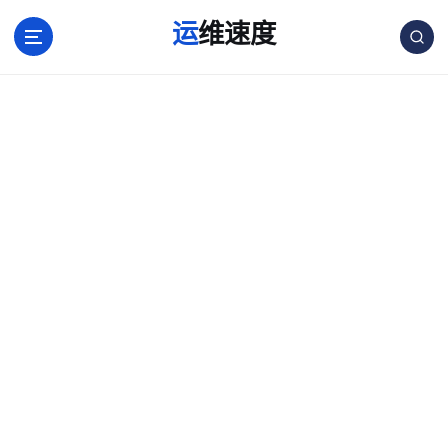
跳
运维速度
转
到
内
容