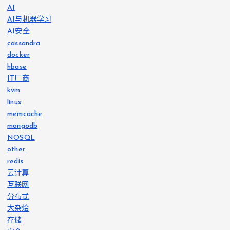
AI
AI与机器学习
AI安全
cassandra
docker
hbase
IT厂商
kvm
linux
memcache
mongodb
NOSQL
other
redis
云计算
互联网
分布式
大杂烩
存储