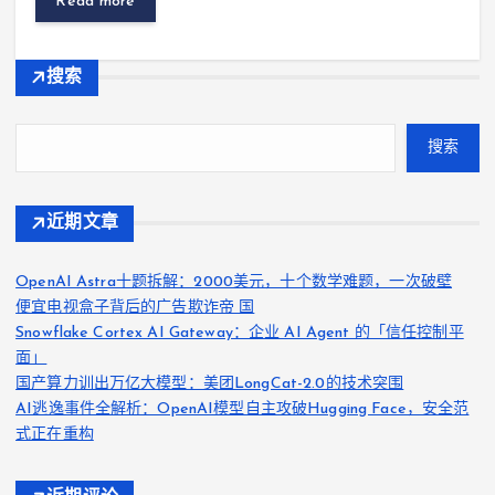
Read more
搜索
搜索
近期文章
OpenAI Astra十题拆解：2000美元，十个数学难题，一次破壁
便宜电视盒子背后的广告欺诈帝 国
Snowflake Cortex AI Gateway：企业 AI Agent 的「信任控制平
面」
国产算力训出万亿大模型：美团LongCat-2.0的技术突围
AI逃逸事件全解析：OpenAI模型自主攻破Hugging Face，安全范
式正在重构