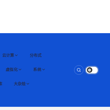
云计算
分布式
虚拟化
系统
库
大杂烩