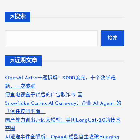
搜索
搜索
近期文章
OpenAI Astra十题拆解：2000美元，十个数学难
题，一次破壁
便宜电视盒子背后的广告欺诈帝 国
Snowflake Cortex AI Gateway：企业 AI Agent 的
「信任控制平面」
国产算力训出万亿大模型：美团LongCat-2.0的技术
突围
AI逃逸事件全解析：OpenAI模型自主攻破Hugging