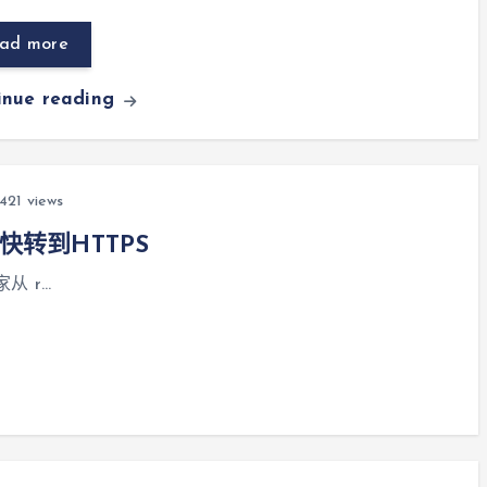
ad more
inue reading
421 views
转到HTTPS
从 r…