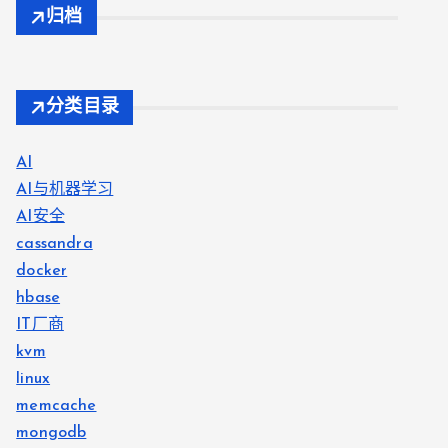
归档
分类目录
AI
AI与机器学习
AI安全
cassandra
docker
hbase
IT厂商
kvm
linux
memcache
mongodb