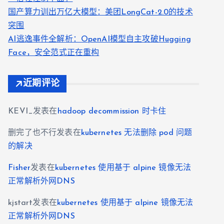
国产算力训出万亿大模型：美团LongCat-2.0的技术
突围
AI逃逸事件全解析：OpenAI模型自主攻破Hugging
Face，安全范式正在重构
近期评论
KEVI_
发表在
hadoop decommission 时卡住
删完了也不行
发表在
kubernetes 无法删除 pod 问题
的解决
Fisher
发表在
kubernetes 使用基于 alpine 镜像无法
正常解析外网DNS
kjstart
发表在
kubernetes 使用基于 alpine 镜像无法
正常解析外网DNS