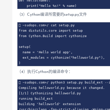
def hello(name):

    print("Hello %s!" % name)
（3）Cython编译所需要的setup.py文件
 ~sudops.com>/ cat setup.py

from distutils.core import setup

from Cython.Build import cythonize

setup(

  name = 'Hello world app',

  ext_modules = cythonize("helloworld.py"),

（4）执行Cython的编译命令：
 ~sudops.com>/ python3 setup.py build_ext --i
Compiling helloworld.py because it changed.

[1/1] Cythonizing helloworld.py

running build_ext

building 'helloworld' extension

/usr/bin/clang -fno-strict-aliasing -Wsign-co