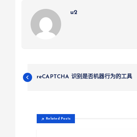
u2
文
reCAPTCHA 识别是否机器行为的工具
章
导
航
Related Posts