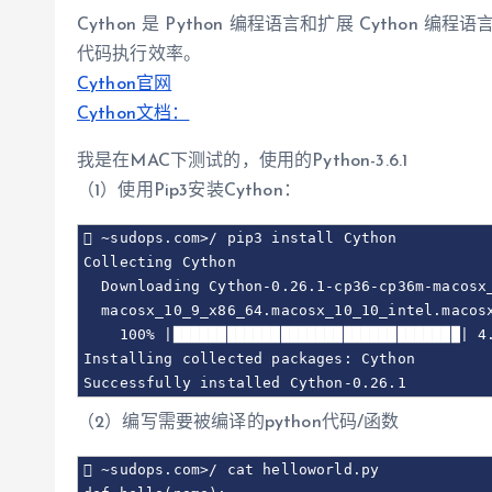
Cython 是 Python 编程语言和扩展 Cython 编
代码执行效率。
Cython官网
Cython文档：
我是在MAC下测试的，使用的Python-3.6.1
（1）使用Pip3安装Cython：
 ~sudops.com>/ pip3 install Cython

Collecting Cython

  Downloading Cython-0.26.1-cp36-cp36m-macosx_
  macosx_10_9_x86_64.macosx_10_10_intel.macosx
    100% |████████████████████████████████| 4.
Installing collected packages: Cython

Successfully installed Cython-0.26.1
（2）编写需要被编译的python代码/函数
 ~sudops.com>/ cat helloworld.py
