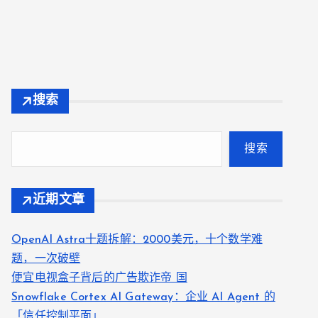
搜索
搜索
近期文章
OpenAI Astra十题拆解：2000美元，十个数学难
题，一次破壁
便宜电视盒子背后的广告欺诈帝 国
Snowflake Cortex AI Gateway：企业 AI Agent 的
「信任控制平面」