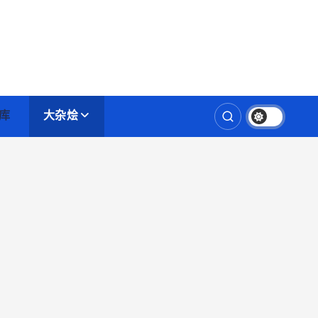
库
大杂烩