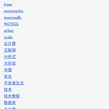
linux
tel-3.6/helloworld.o -o /Users/fisher/tools/helloworld.
memcache
mongodb
NOSQL
other
redis
云计算
互联网
分布式
大杂烩
存储
安全
开发者生活
技术
技术教程
数据库