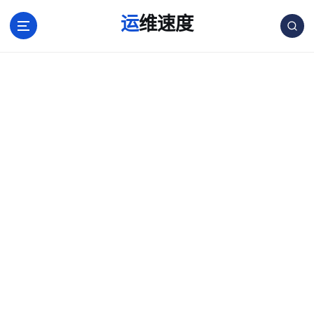
跳
运维速度
转
到
内
容