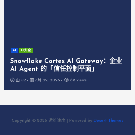
AI
AI安全
Snowflake Cortex AI Gateway：企业
AI Agent 的「信任控制平面」
由
u2
7月 29, 2026
68 views
Copyright © 2026 运维速度 | Powered by
Desert Themes