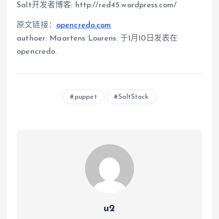
Salt开发者博客: http://red45.wordpress.com/
原文链接：
opencredo.com
authoer: Maartens Lourens. 于1月10日发表在
opencredo.
puppet
SaltStack
u2