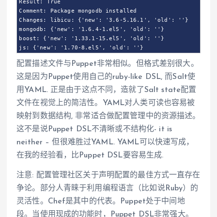
Result: True

Comment: Package mongodb installed

Changes: libicu: {'new': '3.6-5.16.1', 'old': ''}

mongodb: {'new': '1.6.4-1.el5', 'old': ''}

boost: {'new': '1.33.1-15.el5', 'old': ''}

js: {'new': '1.70-8.el5', 'old': ''}
配置描述文件与Puppet非常相似。但格式差别很大。
这是因为Puppet使用自己的ruby-like DSL, 而Salt使
用YAML. 正是由于这点不同，造就了Salt state配置
文件在视觉上的简洁性。YAML对人类可读也容易被
映射到数据结构, 非常适合做配置管理中的资源描述。
这不是说Puppet DSL不清晰或不结构化- it is
neither – 但很难胜过YAML. YAML可以快速写成，
在我的经验看，比Puppet DSL要容易生成.
注意: 配置管理社区关于声明配置的最佳方式一直存在
争论。部分人青睐于利用编程语言（比如说Ruby）的
灵活性。Chef是其中的代表。Puppet处于中间地
段。当使用现成的功能时，Puppet DSL非常强大。