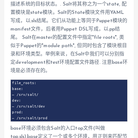
描述系统的目标状态。. Salt将其称之为一个state, 配
置模块是state模块。Salt的State模块文件用YAML
写成，以.sls结尾。它们从功能上等同于Puppet模块的
manifest文件，后者用Puppet DSL写成，以.pp结
尾。 Salt在master的配置文件中指定"file roots", 类
似于Puppet的"module path", 但同时包含了模块根目
录和环境类型。举例来说，在Salt中我们可以分别指
定development和test环境配置文件路径. 注意base环
境是必须存在的。
file_roots:

base:

– /srv/salt/

dev:

– /srv/salt/dev

prod:

– /srv/salt/prod
base环境必须包含Salt的入口top文件(叫做
top.sls).base定义了一个或多个环境，用正则来匹配节