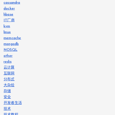
cassandra
docker
hbase
IT厂商
kvm
linux
memcache
mongodb
NOSQL
other
redis
云计算
互联网
分布式
大杂烩
存储
安全
开发者生活
技术
技术教程