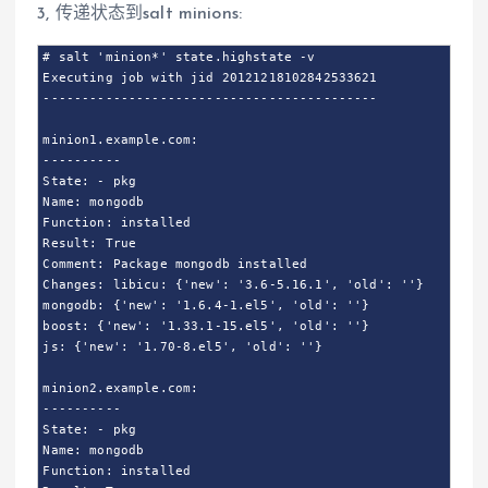
3, 传递状态到salt minions:
# salt 'minion*' state.highstate -v

Executing job with jid 20121218102842533621

-------------------------------------------

minion1.example.com:

----------

State: - pkg

Name: mongodb

Function: installed

Result: True

Comment: Package mongodb installed

Changes: libicu: {'new': '3.6-5.16.1', 'old': ''}

mongodb: {'new': '1.6.4-1.el5', 'old': ''}

boost: {'new': '1.33.1-15.el5', 'old': ''}

js: {'new': '1.70-8.el5', 'old': ''}

minion2.example.com:

----------

State: - pkg

Name: mongodb

Function: installed
