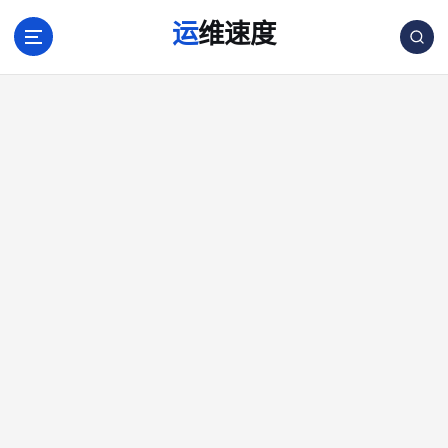
跳
运维速度
转
到
内
容