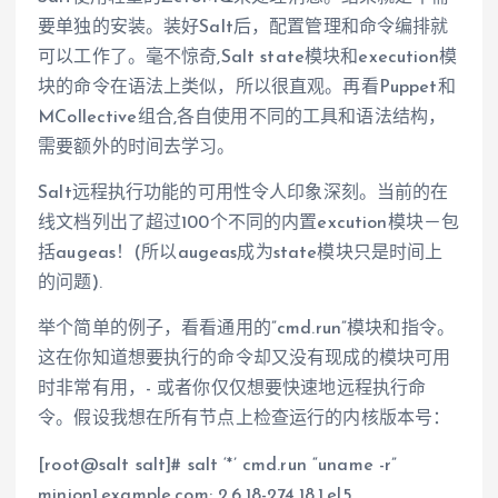
要单独的安装。装好Salt后，配置管理和命令编排就
可以工作了。毫不惊奇,Salt state模块和execution模
块的命令在语法上类似，所以很直观。再看Puppet和
MCollective组合,各自使用不同的工具和语法结构，
需要额外的时间去学习。
Salt远程执行功能的可用性令人印象深刻。当前的在
线文档列出了超过100个不同的内置excution模块－包
括augeas！(所以augeas成为state模块只是时间上
的问题).
举个简单的例子，看看通用的”cmd.run”模块和指令。
这在你知道想要执行的命令却又没有现成的模块可用
时非常有用，- 或者你仅仅想要快速地远程执行命
令。假设我想在所有节点上检查运行的内核版本号：
[root@salt salt]# salt ‘*’ cmd.run “uname -r”
minion1.example.com: 2.6.18-274.18.1.el5