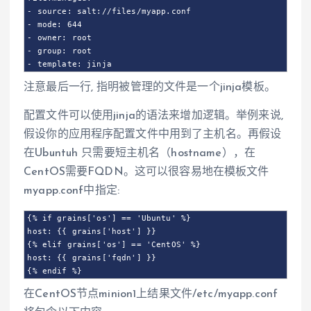
- source: salt://files/myapp.conf

- mode: 644

- owner: root

- group: root

- template: jinja
注意最后一行, 指明被管理的文件是一个jinja模板。
配置文件可以使用jinja的语法来增加逻辑。举例来说,
假设你的应用程序配置文件中用到了主机名。再假设
在Ubuntuh 只需要短主机名（hostname），在
CentOS需要FQDN。这可以很容易地在模板文件
myapp.conf中指定:
{% if grains['os'] == 'Ubuntu' %}

host: {{ grains['host'] }}

{% elif grains['os'] == 'CentOS' %}

host: {{ grains['fqdn'] }}

{% endif %}
在CentOS节点minion1上结果文件/etc/myapp.conf