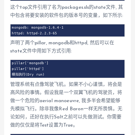
这个top文件引用了名为packages.sls的state文件, 其
中包含将要安装的软件包的版本号的变量，如下所示:
mongodb: mongodb-1.6.4-1

httpd: httpd-2.2.3-65
声明了两个pillar, mongodb和httpd, 然后可以在
state文件中用如下方式引用:
pillar['mongodb']

pillar['httpd']

模拟执行(Dry run)
管理系统有点像驾驶飞机。如果不小心谨慎，将会是
高风险的事情。假设我是一个双翼飞机的驾驶员，将
做一个危险的aerial manoeuvre, 我多半会希望能够
先模拟飞行。除非我像Red Baron一样无所畏惧。无
论如何，还好在执行Salt之前可以先做测试。你需要
做的仅仅是将Test设置为True。