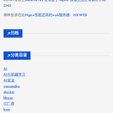
kjstart
发表在
kubernetes 使用基于 alpine 镜像无法正常解析外网
DNS
神林
发表在
比Nginx性能还高的web服务器：NXWEB
归档
分类目录
AI
AI与机器学习
AI安全
cassandra
docker
hbase
IT厂商
kvm