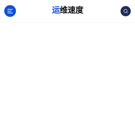
跳
运维速度
转
到
内
容