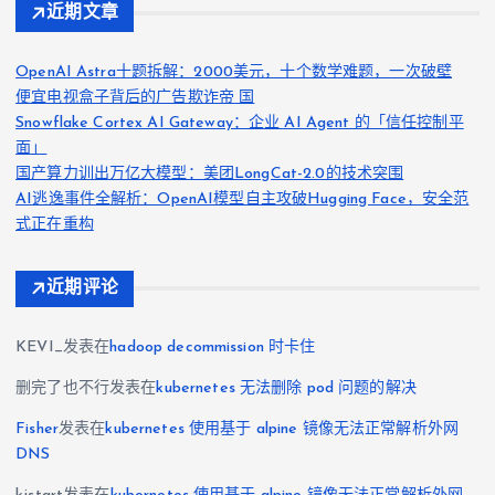
航
近期文章
OpenAI Astra十题拆解：2000美元，十个数学难题，一次破壁
便宜电视盒子背后的广告欺诈帝 国
Snowflake Cortex AI Gateway：企业 AI Agent 的「信任控制平
面」
国产算力训出万亿大模型：美团LongCat-2.0的技术突围
AI逃逸事件全解析：OpenAI模型自主攻破Hugging Face，安全范
式正在重构
近期评论
KEVI_
发表在
hadoop decommission 时卡住
删完了也不行
发表在
kubernetes 无法删除 pod 问题的解决
Fisher
发表在
kubernetes 使用基于 alpine 镜像无法正常解析外网
DNS