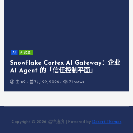
AI
AI安全
Snowflake Cortex AI Gateway：企业
AI Agent 的「信任控制平面」
由
u2
7月 29, 2026
71 views
Copyright © 2026 运维速度 | Powered by
Desert Themes