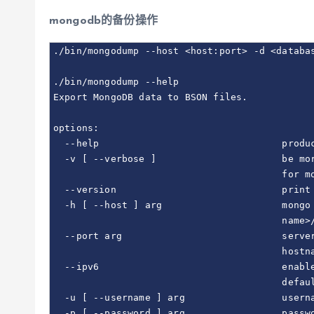
mongodb的备份操作
./bin/mongodump --host <host:port> -d <databas
./bin/mongodump --help

Export MongoDB data to BSON files.

options:

  --help                                produc
  -v [ --verbose ]                      be mor
                                        for mo
  --version                             print 
  -h [ --host ] arg                     mongo 
                                        name>/
  --port arg                            server
                                        hostna
  --ipv6                                enable
                                        defaul
  -u [ --username ] arg                 userna
  -p [ --password ] arg                 passwo