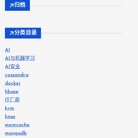
归档
分类目录
AI
AI与机器学习
AI安全
cassandra
docker
hbase
IT厂商
kvm
linux
memcache
mongodb