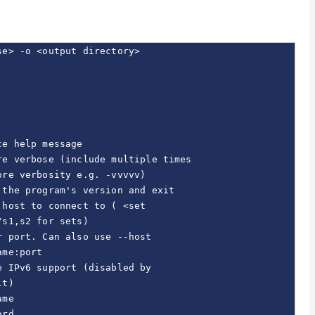
e> -o <output directory>

e help message

e verbose (include multiple times

re verbosity e.g. -vvvvv)

the program's version and exit

host to connect to ( <set 

s1,s2 for sets)

 port. Can also use --host 

me:port

 IPv6 support (disabled by 

t)

me

rd
