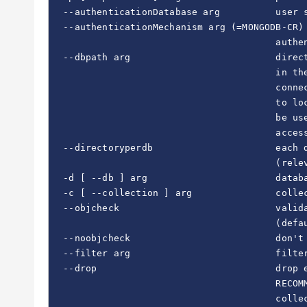
  --authenticationDatabase arg          user s
  --authenticationMechanism arg (=MONGODB-CR)

                                        authen
  --dbpath arg                          direct
                                        in the
                                        connec
                                        to loc
                                        be use
                                        access
  --directoryperdb                      each d
                                        (relev
  -d [ --db ] arg                       databa
  -c [ --collection ] arg               collec
  --objcheck                            valida
                                        (defau
  --noobjcheck                          don't 
  --filter arg                          filter
  --drop                                drop e
                                        RECOMM
                                        collec