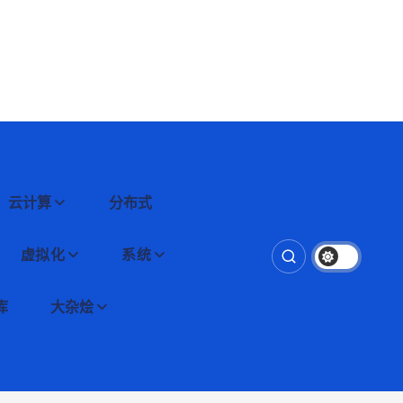
云计算
分布式
虚拟化
系统
库
大杂烩