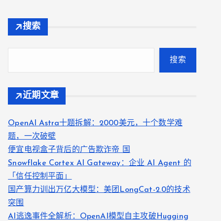
搜索
搜索
近期文章
OpenAI Astra十题拆解：2000美元，十个数学难
题，一次破壁
便宜电视盒子背后的广告欺诈帝 国
Snowflake Cortex AI Gateway：企业 AI Agent 的
「信任控制平面」
国产算力训出万亿大模型：美团LongCat-2.0的技术
突围
AI逃逸事件全解析：OpenAI模型自主攻破Hugging