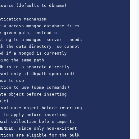
ource (defaults to dbname)

tication mechanism

ly access mongod database files 

 given path, instead of 

ting to a mongod  server - needs 

k the data directory, so cannot 

d if a mongod is currently 

ing the same path

b is in a separate directly 

ant only if dbpath specified)

se to use

tion to use (some commands)

te object before inserting 

lt)

validate object before inserting

 to apply before inserting

ach collection before import. 

ENDED, since only non-existent 

tions are eligible for the bulk 
