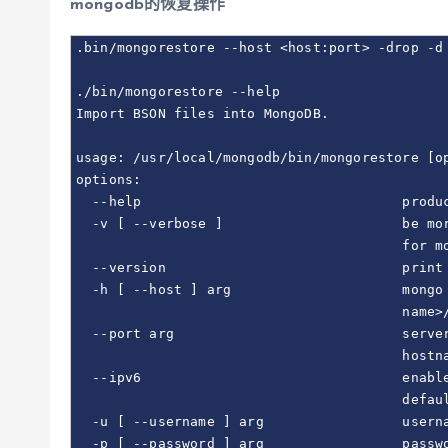
mongodb的恢复操作
.bin/mongorestore --host <host:port> -drop -d 
./bin/mongorestore --help

Import BSON files into MongoDB.

usage: /usr/local/mongodb/bin/mongorestore [op
options:

  --help                                produc
  -v [ --verbose ]                      be mor
                                        for mo
  --version                             print 
  -h [ --host ] arg                     mongo 
                                        name>/
  --port arg                            server
                                        hostna
  --ipv6                                enable
                                        defaul
  -u [ --username ] arg                 userna
  -p [ --password ] arg                 passwo