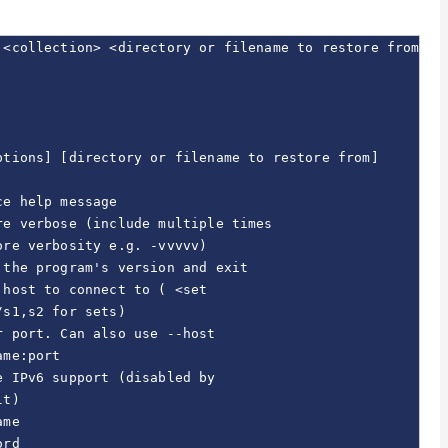
<collection> <directory or filename to restore from>

tions] [directory or filename to restore from]

e help message

e verbose (include multiple times

re verbosity e.g. -vvvvv)

the program's version and exit

host to connect to ( <set 

s1,s2 for sets)

 port. Can also use --host 

me:port

 IPv6 support (disabled by 

t)

me

rd
