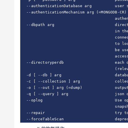
  --authenticationDatabase arg          user s
  --authenticationMechanism arg (=MONGODB-CR)

                                        authen
  --dbpath arg                          direct
                                        in the
                                        connec
                                        to loc
                                        be use
                                        access
  --directoryperdb                      each d
                                        (relev
  -d [ --db ] arg                       databa
  -c [ --collection ] arg               collec
  -o [ --out ] arg (=dump)              output
  -q [ --query ] arg                    json q
  --oplog                               Use op
                                        snapsh
  --repair                              try to
  --forceTableScan                      depre