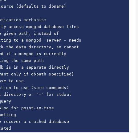
ource (defaults to dbname)

tication mechanism

ly access mongod database files 

 given path, instead of 

ting to a mongod  server - needs 

k the data directory, so cannot 

d if a mongod is currently 

ing the same path

b is in a separate directly 

ant only if dbpath specified)

se to use

tion to use (some commands)

 directory or "-" for stdout

uery

log for point-in-time 

otting

 recover a crashed database

cated