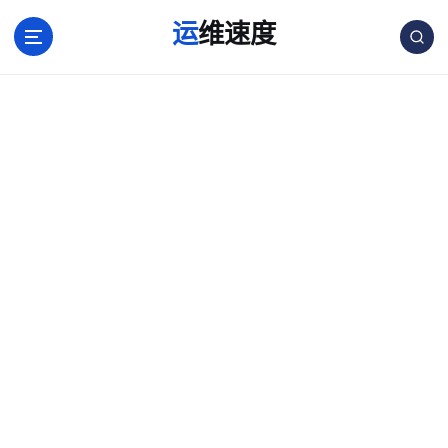
跳
运维速度
转
到
内
容