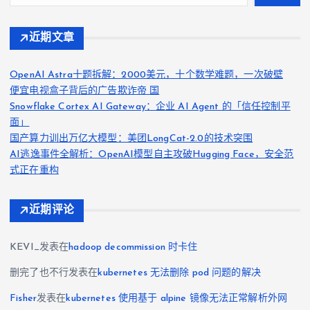
近期文章
OpenAI Astra十题拆解：2000美元，十个数学难题，一次破壁
便宜电视盒子背后的广告欺诈帝 国
Snowflake Cortex AI Gateway：企业 AI Agent 的「信任控制平
面」
国产算力训出万亿大模型：美团LongCat-2.0的技术突围
AI逃逸事件全解析：OpenAI模型自主攻破Hugging Face，安全范
式正在重构
近期评论
KEVI_
发表在
hadoop decommission 时卡住
删完了也不行
发表在
kubernetes 无法删除 pod 问题的解决
Fisher
发表在
kubernetes 使用基于 alpine 镜像无法正常解析外网