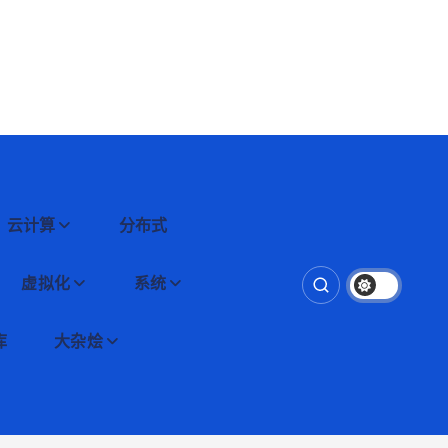
云计算
分布式
虚拟化
系统
库
大杂烩