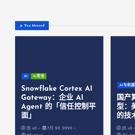
You Missed
AI
AI安全
AI与机
Snowflake Cortex AI
Gateway：企业 AI
国产
Agent 的「信任控制平
型：美
面」
的技
由
u2
7月 29, 2026
由
u2