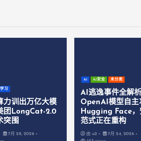
AI
AI安全
未分类
器学习
AI逃逸事件全解
算力训出万亿大模
OpenAI模型自
团LongCat-2.0
Hugging Face
术突围
范式正在重构
7月 28, 2026
由
u2
7月 24, 2026