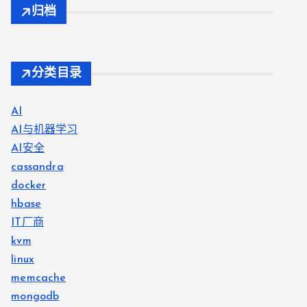
归档
分类目录
AI
AI与机器学习
AI安全
cassandra
docker
hbase
IT厂商
kvm
linux
memcache
mongodb