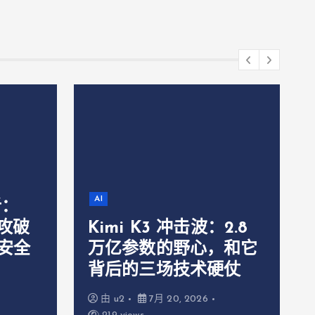
AI
析：
主攻破
Kimi K3 冲击波：2.8
，安全
万亿参数的野心，和它
背后的三场技术硬仗
由
u2
7月 20, 2026