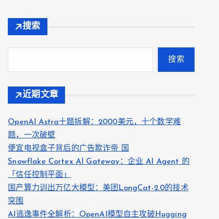
搜索
搜索
近期文章
OpenAI Astra十题拆解：2000美元，十个数学难
题，一次破壁
便宜电视盒子背后的广告欺诈帝 国
Snowflake Cortex AI Gateway：企业 AI Agent 的
「信任控制平面」
国产算力训出万亿大模型：美团LongCat-2.0的技术
突围
AI逃逸事件全解析：OpenAI模型自主攻破Hugging