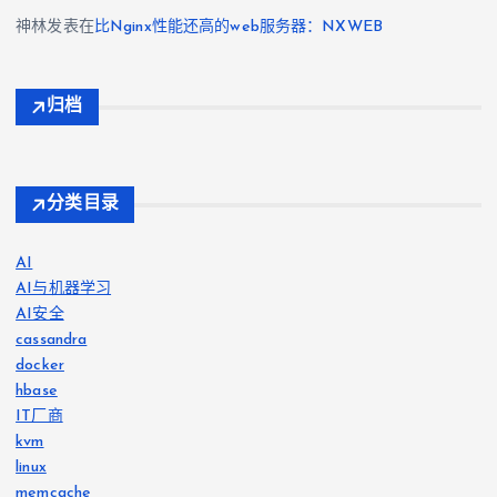
神林
发表在
比Nginx性能还高的web服务器：NXWEB
归档
分类目录
AI
AI与机器学习
AI安全
cassandra
docker
hbase
IT厂商
kvm
linux
memcache