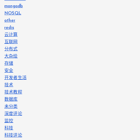
mongodb
NOSQL
other
redis
云计算
互联网
分布式
大杂烩
存储
安全
开发者生活
技术
技术教程
数据库
未分类
深度评论
监控
科技
科技评论