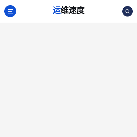
跳
运维速度
转
到
内
容