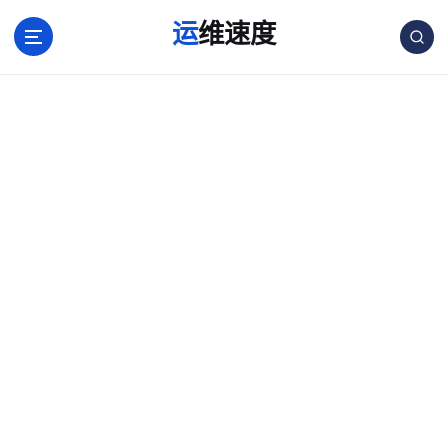
跳
运维速度
转
到
内
容