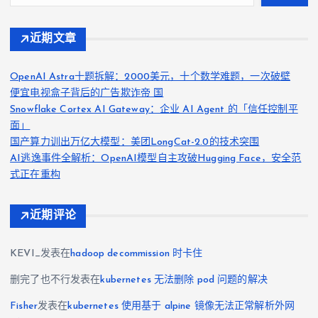
近期文章
OpenAI Astra十题拆解：2000美元，十个数学难题，一次破壁
便宜电视盒子背后的广告欺诈帝 国
Snowflake Cortex AI Gateway：企业 AI Agent 的「信任控制平
面」
国产算力训出万亿大模型：美团LongCat-2.0的技术突围
AI逃逸事件全解析：OpenAI模型自主攻破Hugging Face，安全范
式正在重构
近期评论
KEVI_
发表在
hadoop decommission 时卡住
删完了也不行
发表在
kubernetes 无法删除 pod 问题的解决
Fisher
发表在
kubernetes 使用基于 alpine 镜像无法正常解析外网