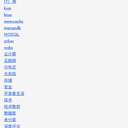
IT厂商
kvm
linux
memcache
mongodb
NOSQL
other
redis
云计算
互联网
分布式
大杂烩
存储
安全
开发者生活
技术
技术教程
数据库
未分类
深度评论