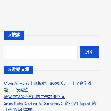
搜索
搜索
近期文章
OpenAI Astra十题拆解：2000美元，十个数学难
题，一次破壁
便宜电视盒子背后的广告欺诈帝 国
Snowflake Cortex AI Gateway：企业 AI Agent 的
「信任控制平面」