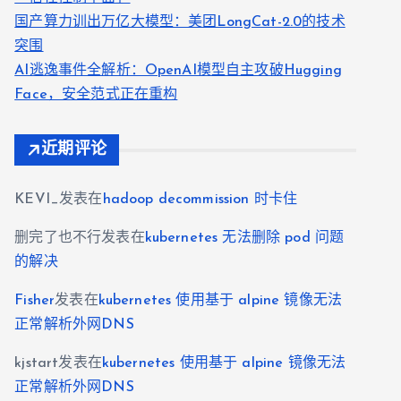
国产算力训出万亿大模型：美团LongCat-2.0的技术
突围
AI逃逸事件全解析：OpenAI模型自主攻破Hugging
Face，安全范式正在重构
近期评论
KEVI_
发表在
hadoop decommission 时卡住
删完了也不行
发表在
kubernetes 无法删除 pod 问题
的解决
Fisher
发表在
kubernetes 使用基于 alpine 镜像无法
正常解析外网DNS
kjstart
发表在
kubernetes 使用基于 alpine 镜像无法
正常解析外网DNS