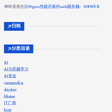
神林
发表在
比Nginx性能还高的web服务器：NXWEB
归档
分类目录
AI
AI与机器学习
AI安全
cassandra
docker
hbase
IT厂商
kvm