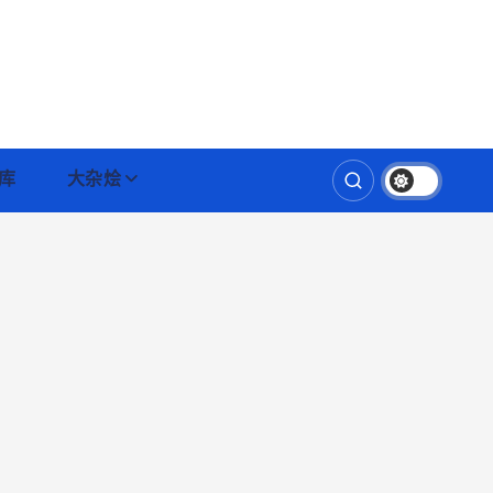
库
大杂烩