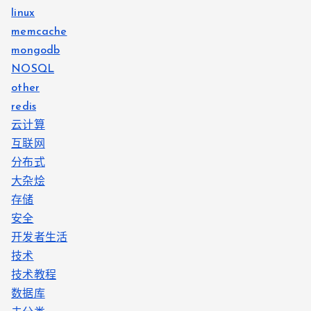
linux
memcache
mongodb
NOSQL
other
redis
云计算
互联网
分布式
大杂烩
存储
安全
开发者生活
技术
技术教程
数据库