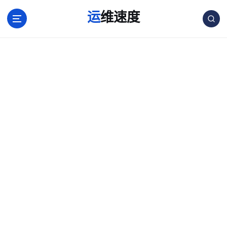
跳
运维速度
转
到
内
容