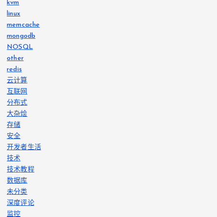
kvm
linux
memcache
mongodb
NOSQL
other
redis
云计算
互联网
分布式
大杂烩
存储
安全
开发者生活
技术
技术教程
数据库
未分类
深度评论
监控