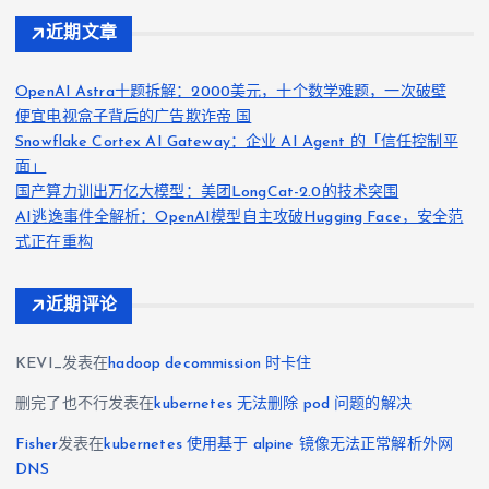
近期文章
OpenAI Astra十题拆解：2000美元，十个数学难题，一次破壁
便宜电视盒子背后的广告欺诈帝 国
Snowflake Cortex AI Gateway：企业 AI Agent 的「信任控制平
面」
国产算力训出万亿大模型：美团LongCat-2.0的技术突围
AI逃逸事件全解析：OpenAI模型自主攻破Hugging Face，安全范
式正在重构
近期评论
KEVI_
发表在
hadoop decommission 时卡住
删完了也不行
发表在
kubernetes 无法删除 pod 问题的解决
Fisher
发表在
kubernetes 使用基于 alpine 镜像无法正常解析外网
DNS