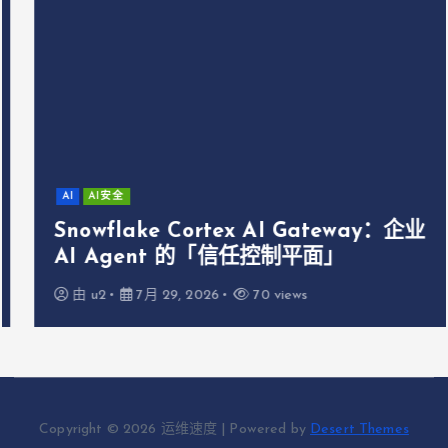
AI
AI安全
Snowflake Cortex AI Gateway：企业
AI Agent 的「信任控制平面」
由
u2
7月 29, 2026
70 views
Copyright © 2026 运维速度 | Powered by
Desert Themes