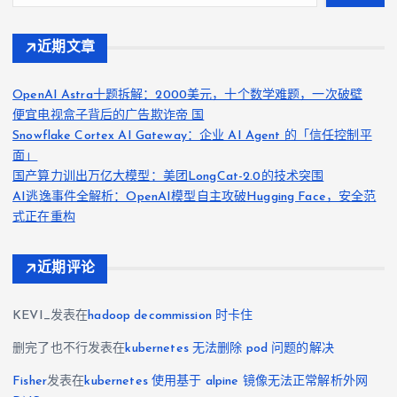
近期文章
OpenAI Astra十题拆解：2000美元，十个数学难题，一次破壁
便宜电视盒子背后的广告欺诈帝 国
Snowflake Cortex AI Gateway：企业 AI Agent 的「信任控制平
面」
国产算力训出万亿大模型：美团LongCat-2.0的技术突围
AI逃逸事件全解析：OpenAI模型自主攻破Hugging Face，安全范
式正在重构
近期评论
KEVI_
发表在
hadoop decommission 时卡住
删完了也不行
发表在
kubernetes 无法删除 pod 问题的解决
Fisher
发表在
kubernetes 使用基于 alpine 镜像无法正常解析外网