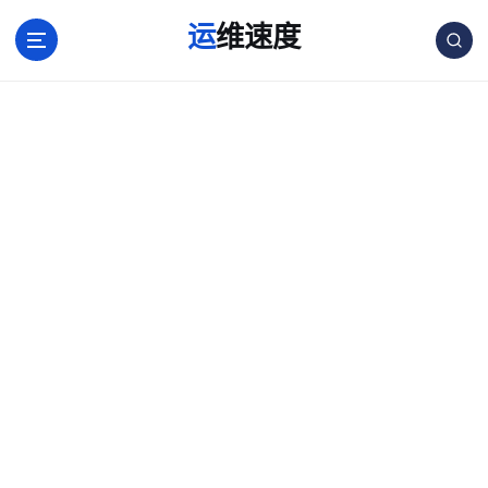
跳
运维速度
转
到
内
容