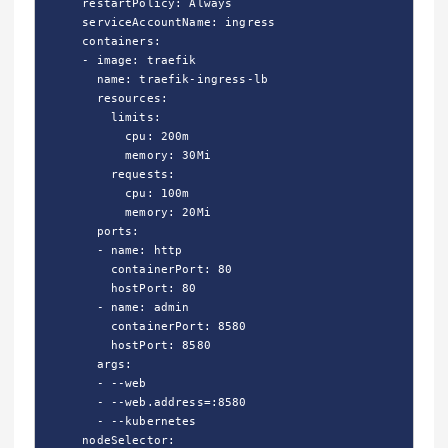
      restartPolicy: Always

      serviceAccountName: ingress

      containers:

      - image: traefik

        name: traefik-ingress-lb

        resources:

          limits:

            cpu: 200m

            memory: 30Mi

          requests:

            cpu: 100m

            memory: 20Mi

        ports:

        - name: http

          containerPort: 80

          hostPort: 80

        - name: admin

          containerPort: 8580

          hostPort: 8580

        args:

        - --web

        - --web.address=:8580

        - --kubernetes

      nodeSelector:
