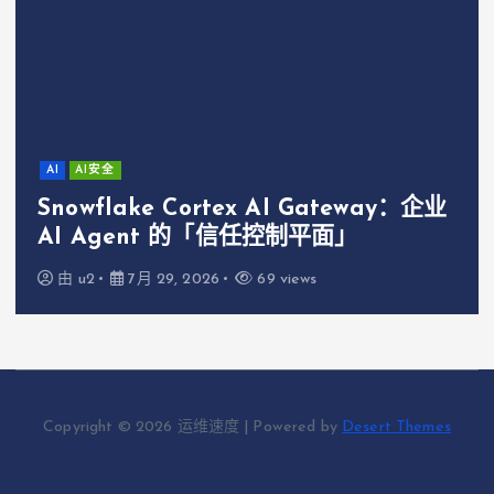
AI
AI安全
Snowflake Cortex AI Gateway：企业
AI Agent 的「信任控制平面」
由
u2
7月 29, 2026
69 views
Copyright © 2026 运维速度 | Powered by
Desert Themes