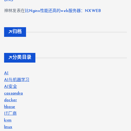
DNS
神林
发表在
比Nginx性能还高的web服务器：NXWEB
归档
分类目录
AI
AI与机器学习
AI安全
cassandra
docker
hbase
IT厂商
kvm
linux