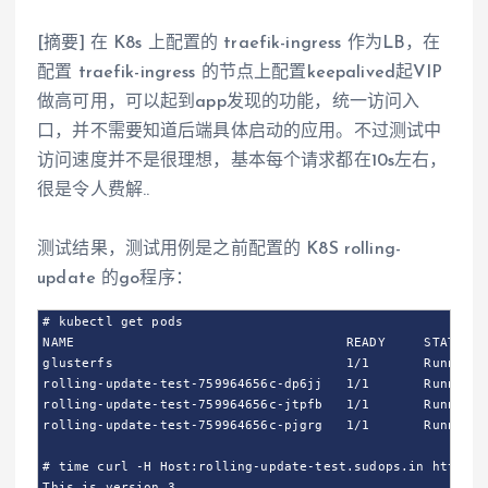
[摘要] 在 K8s 上配置的 traefik-ingress 作为LB，在
配置 traefik-ingress 的节点上配置keepalived起VIP
做高可用，可以起到app发现的功能，统一访问入
口，并不需要知道后端具体启动的应用。不过测试中
访问速度并不是很理想，基本每个请求都在10s左右，
很是令人费解..
测试结果，测试用例是之前配置的 K8S rolling-
update 的go程序：
# kubectl get pods

NAME                                   READY     STATUS  
glusterfs                              1/1       Running  
rolling-update-test-759964656c-dp6jj   1/1       Running  
rolling-update-test-759964656c-jtpfb   1/1       Running  
rolling-update-test-759964656c-pjgrg   1/1       Running  
# time curl -H Host:rolling-update-test.sudops.in http://1
This is version 3.
