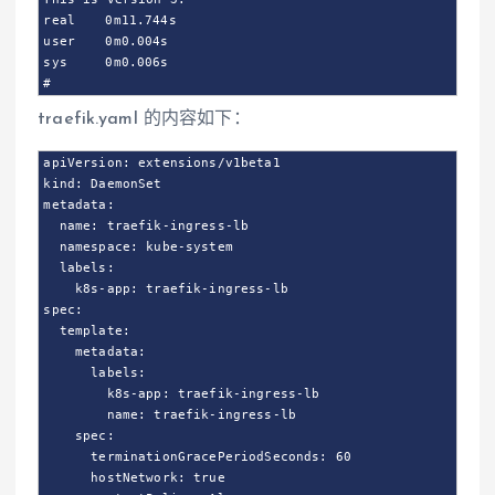
real	0m11.744s

user	0m0.004s

sys	0m0.006s

#
traefik.yaml 的内容如下：
apiVersion: extensions/v1beta1

kind: DaemonSet

metadata:

  name: traefik-ingress-lb

  namespace: kube-system

  labels:

    k8s-app: traefik-ingress-lb

spec:

  template:

    metadata:

      labels:

        k8s-app: traefik-ingress-lb

        name: traefik-ingress-lb

    spec:

      terminationGracePeriodSeconds: 60

      hostNetwork: true
