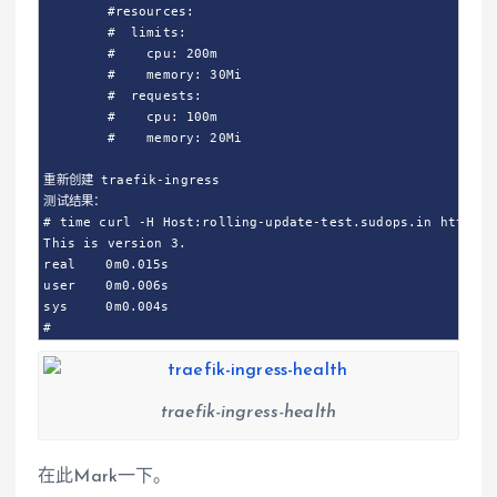
        #resources:

        #  limits:

        #    cpu: 200m

        #    memory: 30Mi

        #  requests:

        #    cpu: 100m

        #    memory: 20Mi

重新创建 traefik-ingress

测试结果：

# time curl -H Host:rolling-update-test.sudops.in http://1
This is version 3.

real	0m0.015s

user	0m0.006s

sys	0m0.004s

#
traefik-ingress-health
在此Mark一下。