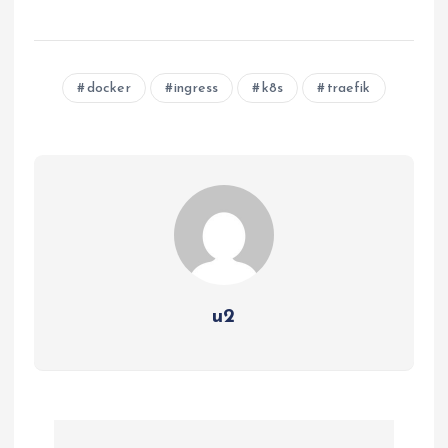
docker
ingress
k8s
traefik
u2
文