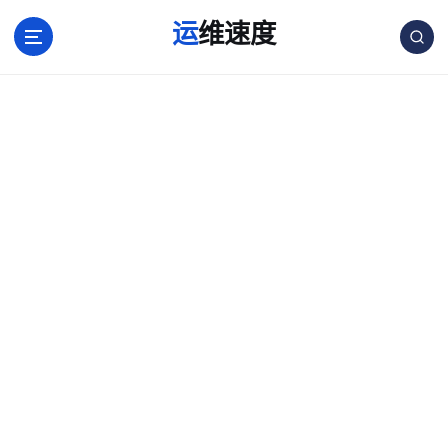
跳
运维速度
转
到
内
容