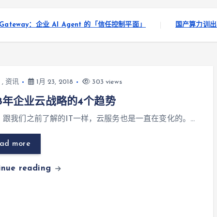
y：企业 AI Agent 的「信任控制平面」
国产算力训出万亿大模型：美团L
,
资讯
1月 23, 2018
303 views
18年企业云战略的4个趋势
述] 跟我们之前了解的IT一样，云服务也是一直在变化的。…
ad more
inue reading