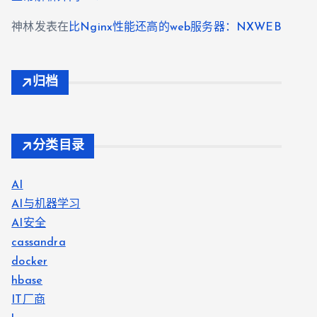
神林
发表在
比Nginx性能还高的web服务器：NXWEB
归档
分类目录
AI
AI与机器学习
AI安全
cassandra
docker
hbase
IT厂商