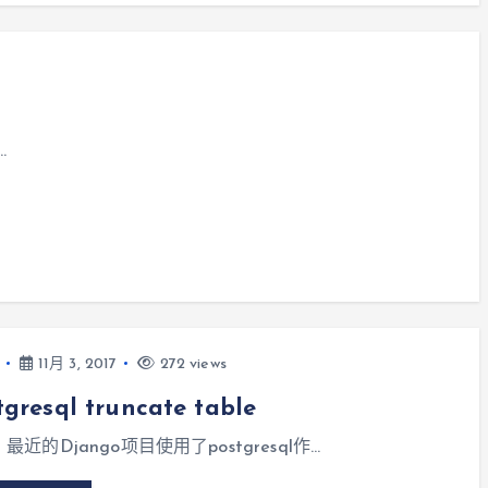
…
11月 3, 2017
272 views
tgresql truncate table
] 最近的Django项目使用了postgresql作…