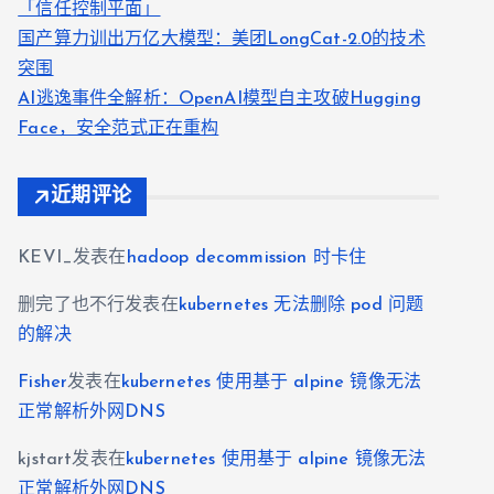
「信任控制平面」
国产算力训出万亿大模型：美团LongCat-2.0的技术
突围
AI逃逸事件全解析：OpenAI模型自主攻破Hugging
Face，安全范式正在重构
近期评论
KEVI_
发表在
hadoop decommission 时卡住
删完了也不行
发表在
kubernetes 无法删除 pod 问题
的解决
Fisher
发表在
kubernetes 使用基于 alpine 镜像无法
正常解析外网DNS
kjstart
发表在
kubernetes 使用基于 alpine 镜像无法
正常解析外网DNS