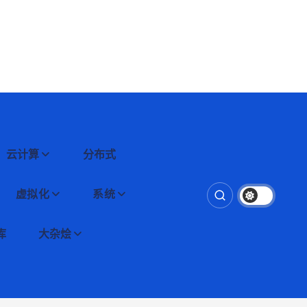
云计算
分布式
虚拟化
系统
库
大杂烩