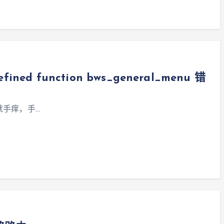
fined function bws_general_menu 错
就手痒，手…