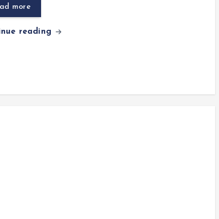
ad more
inue reading