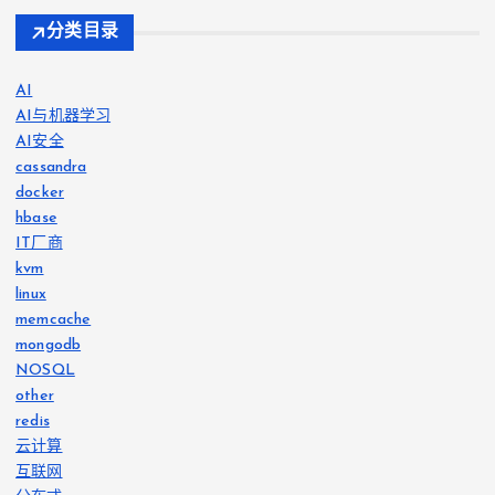
分类目录
AI
AI与机器学习
AI安全
cassandra
docker
hbase
IT厂商
kvm
linux
memcache
mongodb
NOSQL
other
redis
云计算
互联网