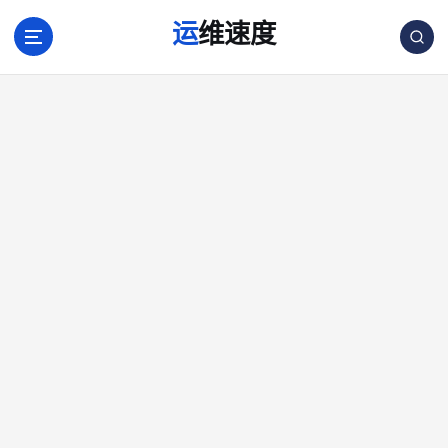
跳
运维速度
转
到
内
容