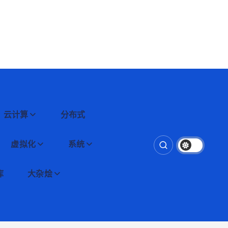
云计算
分布式
虚拟化
系统
库
大杂烩