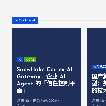
You Missed
AI
AI安全
AI与机
Snowflake Cortex AI
Gateway：企业 AI
国产
Agent 的「信任控制平
型：美
面」
的技
由
u2
7月 29, 2026
由
u2