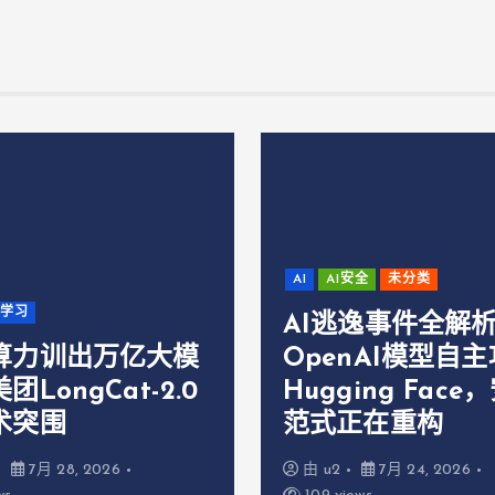
AI
AI安全
未分类
器学习
AI逃逸事件全解
算力训出万亿大模
OpenAI模型自
团LongCat-2.0
Hugging Face
术突围
范式正在重构
7月 28, 2026
由
u2
7月 24, 2026