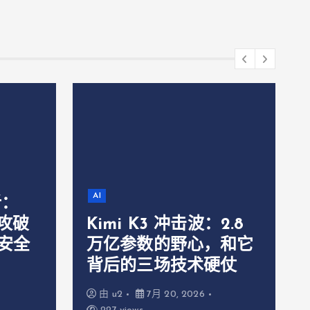
AI
析：
主攻破
Kimi K3 冲击波：2.8
，安全
万亿参数的野心，和它
背后的三场技术硬仗
由
u2
7月 20, 2026