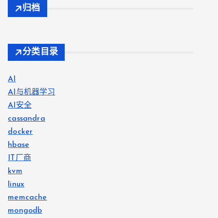
归档
分类目录
AI
AI与机器学习
AI安全
cassandra
docker
hbase
IT厂商
kvm
linux
memcache
mongodb