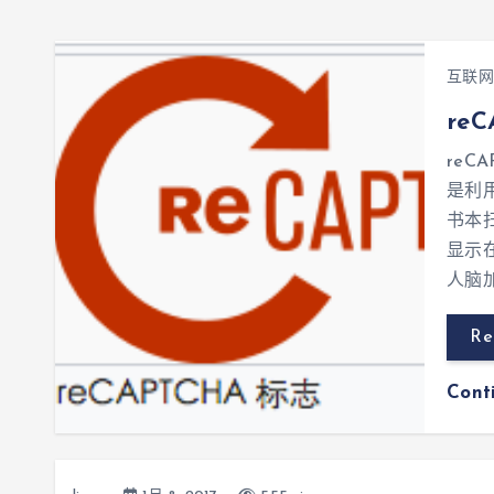
互联网
re
reC
是利
书本
显示在
人脑
Re
Cont