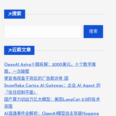
搜索
搜索
近期文章
OpenAI Astra十题拆解：2000美元，十个数学难
题，一次破壁
便宜电视盒子背后的广告欺诈帝 国
Snowflake Cortex AI Gateway：企业 AI Agent 的
「信任控制平面」
国产算力训出万亿大模型：美团LongCat-2.0的技术
突围
AI逃逸事件全解析：OpenAI模型自主攻破Hugging