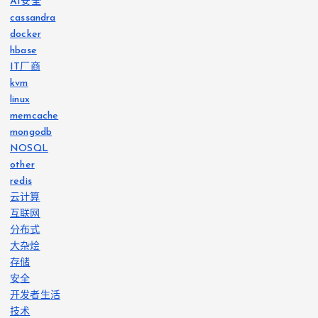
AI安全
cassandra
docker
hbase
IT厂商
kvm
linux
memcache
mongodb
NOSQL
other
redis
云计算
互联网
分布式
大杂烩
存储
安全
开发者生活
技术