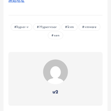
原始地址
hyper-v
Hypervisor
kvm
vmware
xen
u2