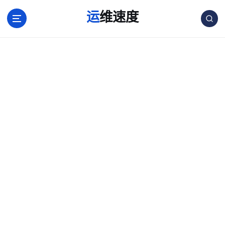
跳
运维速度
转
到
内
容